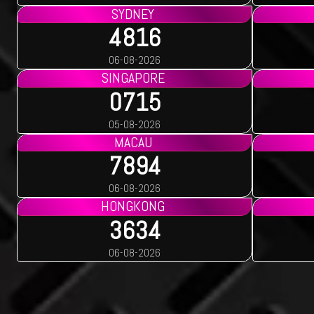
SYDNEY
4816
06-08-2026
SINGAPORE
0715
05-08-2026
MACAU
7894
06-08-2026
HONGKONG
3634
06-08-2026