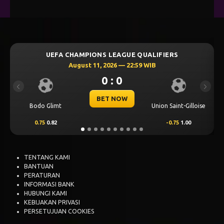
IERS
UEFA CHAMPIONS LEAGUE QUALIFIERS
August 12, 2026 — 02:00 WIB
0 : 0
Previous
Next
BET NOW
n Saint-Gilloise
Lyon
Sparta 
-0.75
1.00
1
0.86
-1
0.
TENTANG KAMI
BANTUAN
PERATURAN
INFORMASI BANK
HUBUNGI KAMI
KEBIJAKAN PRIVASI
PERSETUJUAN COOKIES