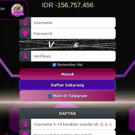
IDR
-156,737,496
RAN
Remember Me
Masuk
Daftar Sekarang
Main di Telegram
DAFTAR