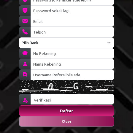
Daftar
Close