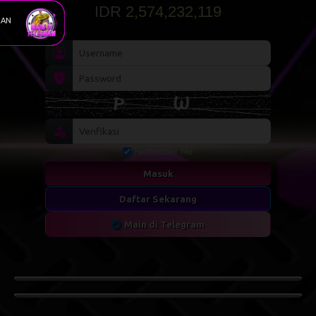
IDR
2,574,242,099
RAN
Remember Me
Masuk
Daftar Sekarang
Main di Telegram