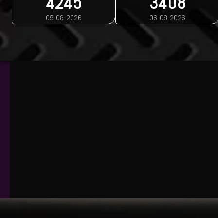
4245
3408
05-08-2026
06-08-2026