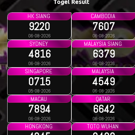
Togel Result
HK SIANG
CAMBODIA
9220
7607
06-08-2026
06-08-2026
SYDNEY
MALAYSIA SIANG
4816
6379
06-08-2026
06-08-2026
SINGAPORE
MALAYSIA
0715
4549
05-08-2026
06-08-2026
MACAU
QATAR
7894
6642
06-08-2026
06-08-2026
HONGKONG
TOTO WUHAN