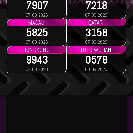
7907
7218
07-08-2026
07-08-2026
MACAU
QATAR
5825
3158
07-08-2026
07-08-2026
HONGKONG
TOTO WUHAN
9943
0578
07-08-2026
08-08-2026